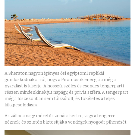
A Sheraton nagyon igényes ősi egyiptomi replikái
gondoskodnak arról, hogy a Piramosok energiája még a
nyaralást is kísérje. A hosszú, széles és csendes tengerparti
részen mindenkinek jut napágy, és privát szféra. A tengerpart
még a főszezonban sem túlzsúfolt, és tökéletes a teljes
kikapcsolódásra.
A szálloda nagy méretű szobái a kertre, vagy a tengerre
néznek, és szintén biztosítják a vendégek nyogodt pihenését.