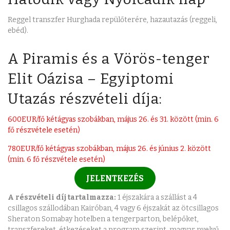
Reggel transzfer Hurghada repülőterére, hazautazás (reggeli,
ebéd).
A Piramis és a Vörös-tenger
Elit Oázisa – Egyiptomi
Utazás részvételi díja:
600EUR/fő kétágyas szobákban, május 26. és 31. között (min. 6
fő részvétele esetén)
780EUR/fő kétágyas szobákban, május 26. és június 2. között
(min. 6 fő részvétele esetén)
JELENTKEZÉS
A részvételi díj tartalmazza:
1 éjszakára a szállást a 4
csillagos szállodában Kairóban, 4 vagy 6 éjszakát az ötcsillagos
Sheraton Somabay hotelben a tengerparton, belépőket,
transzfereket, étkezéseket a program szerint, magyar nyelvű