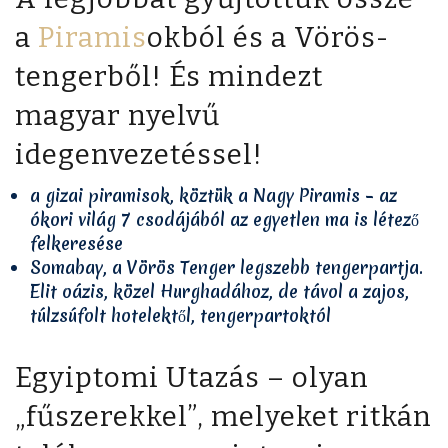
a
Piramis
okból és a Vörös-
tengerből! És mindezt
magyar nyelvű
idegenvezetéssel!
a gizai piramisok, köztük a Nagy Piramis – az
ókori világ 7 csodájából az egyetlen ma is létező
felkeresése
Somabay, a Vörös Tenger legszebb tengerpartja.
Elit oázis, közel Hurghadához, de távol a zajos,
túlzsúfolt hotelektől, tengerpartoktól
Egyiptomi Utazás – olyan
„fűszerekkel”, melyeket ritkán