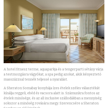
A hotel fitnesz terme, aquaparkja és a tengerparti sétány várja
a testmozgásra vágyókat, a spa pedig azokat, akik kényeztető
masszázzsal tennék teljessé a nyaralást.
A Sheraton Somabay konyhája ízes ételek széles választékát
kínálja reggeli, ebéd és vacsora alatt is. Számunkra fontos az
ételek minősége, és az all inclusive szállodákban a mennyiség
sokszor a minőség rovására megy. Szerencsére a Sheraton