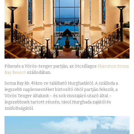
Pihenés a Vörös-tenger partján, az ötcsillagos
Sheraton Soma
Bay Resort
szállodában.
Soma Bay kb. 45km-re található Hurghadától. A szálloda a
legszebb naplementéket biztosító öböl partján fekszik, a
Vörös Tenger általunk – és sok visszajáró utazó által –
legszebbnek tartott részén, távol Hurghada zajától és
zsúfoltságától.