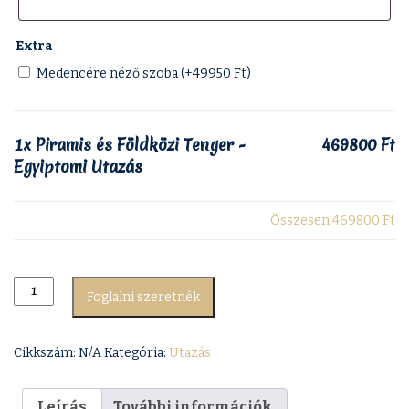
Extra
Medencére néző szoba (+
49950
Ft
)
1x
Piramis és Földközi Tenger -
469800 Ft
Egyiptomi Utazás
Összesen
469800 Ft
Foglalni szeretnék
Cikkszám:
N/A
Kategória:
Utazás
Leírás
További információk