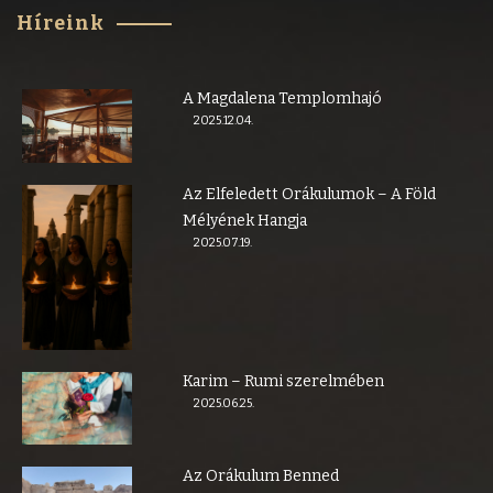
Híreink
A Magdalena Templomhajó
2025.12.04.
Az Elfeledett Orákulumok – A Föld
Mélyének Hangja
2025.07.19.
Karim – Rumi szerelmében
2025.06.25.
Az Orákulum Benned