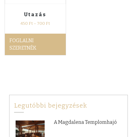
Utazás
450
Ft
–
700
Ft
FOGLALNI
SZERETNÉK
Legutóbbi bejegyzések
A Magdalena Templomhajó