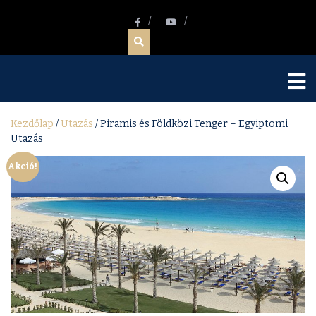
Kezdőlap
/
Utazás
/ Piramis és Földközi Tenger – Egyiptomi
Utazás
Akció!