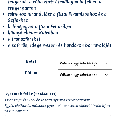
tengernél a választott ötcsillagos hotelben a
tengerparton
félnapos kirándulást a Gizai Piramisokhoz és a
Szfinxhez
belépőjegyet a Gizai Fennsíkra
könnyű ebédet Kairóban
a transzfereket
a sofőrök, idegenvezető és hordárok borravalóját
Hotel
Dátum
Gyermek felár (+
234400
Ft
)
Az ár egy 2 és 11.99 év közötti gyermekre vonatkozik.
Egyéb életkor és második gyermek részvételi díjáért kérjük írjon
nekünk emailt.