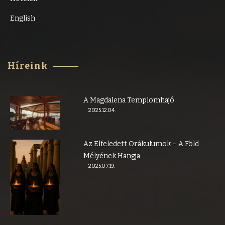
English
Híreink
A Magdalena Templomhajó
2025.12.04.
Az Elfeledett Orákulumok – A Föld
Mélyének Hangja
2025.07.19.