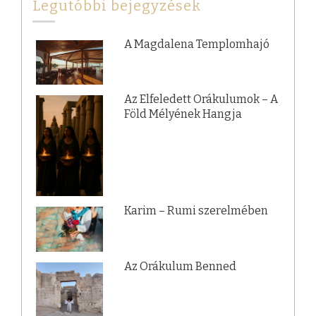
Legutóbbi bejegyzések
A Magdalena Templomhajó
Az Elfeledett Orákulumok – A
Föld Mélyének Hangja
Karim – Rumi szerelmében
Az Orákulum Benned