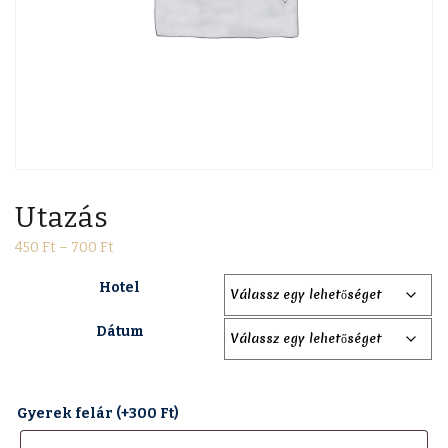
Utazás
450
Ft
–
700
Ft
Hotel
Dátum
Gyerek felár (+
300
Ft
)