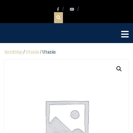
Kezdőlap
/
Utazás
/ Utazás